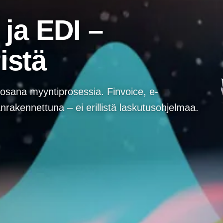
 ja EDI –
istä
 osana myyntiprosessia. Finvoice, e-
nrakennettuna – ei erillistä laskutusohjelmaa.