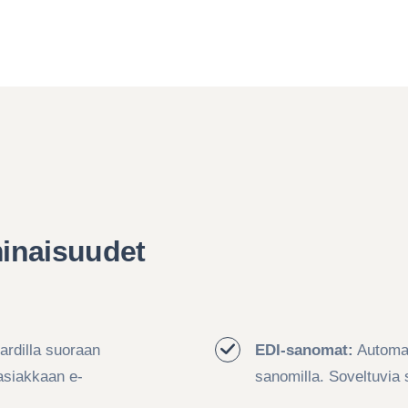
inaisuudet
ardilla suoraan
EDI-sanomat:
Automat
asiakkaan e-
sanomilla. Soveltuvia s