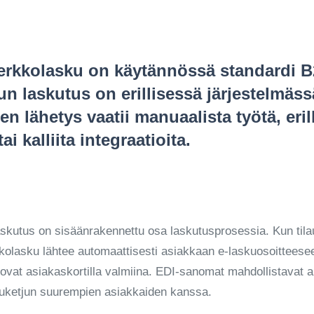
rkkolasku on käytännössä standardi B
n laskutus on erillisessä järjestelmäss
n lähetys vaatii manuaalista työtä, eril
ai kalliita integraatioita.
skutus on sisäänrakennettu osa laskutusprosessia. Kun tila
kolasku lähtee automaattisesti asiakkaan e-laskuosoittees
t ovat asiakaskortilla valmiina. EDI-sanomat mahdollistavat 
skuketjun suurempien asiakkaiden kanssa.