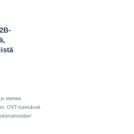
2B-
ä,
listä
us etenee
een. OVT-tunnukset
automatisoidun