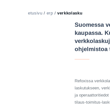
etusivu
/
erp
/
verkkolasku
Suomessa ve
kaupassa. Ku
verkkolaskuje
ohjelmistoa t
Refoxissa verkkola
laskutukseen, verk
ja operaattoritiedo
tilaus-toimitus-la